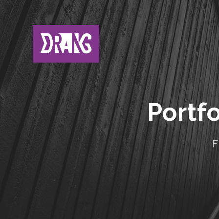
Portf
F