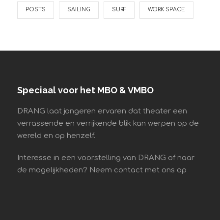
POSTS
SAILING
SURF
WORK SPACE
Speciaal voor het MBO & VMBO
DRANG laat jongeren ervaren dat theater een
verrassende en verrijkende blik kan werpen op de
wereld en op henzelf.
Interesse in een voorstelling van DRANG of naar
de mogelijkheden? Neem contact met ons op