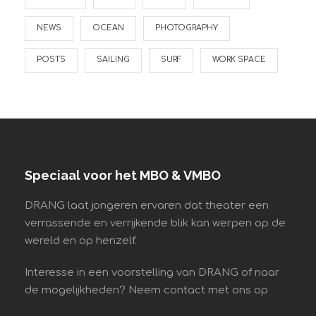
NEWS
OCEAN
PHOTOGRAPHY
POSTS
SAILING
SURF
WORK SPACE
Speciaal voor het MBO & VMBO
DRANG laat jongeren ervaren dat theater een
verrassende en verrijkende blik kan werpen op de
wereld en op henzelf.
Interesse in een voorstelling van DRANG of naar
de mogelijkheden? Neem contact met ons op