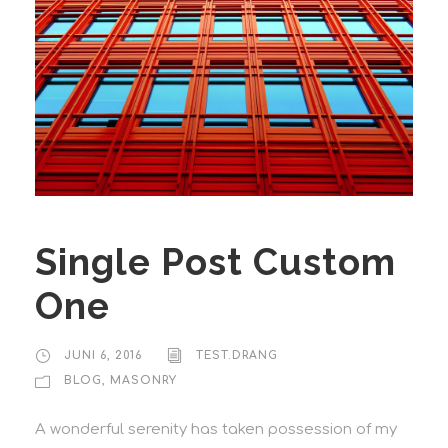
Single Post Custom
One
JUNI 6, 2016
TEST.DRANG
BLOG
,
MASONRY
A wonderful serenity has taken possession of my