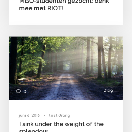
MBO-studenten gezocht: denk
mee met RIOT!
Blog
0
juni 6, 2016
•
test.drang
I sink under the weight of the
splendour