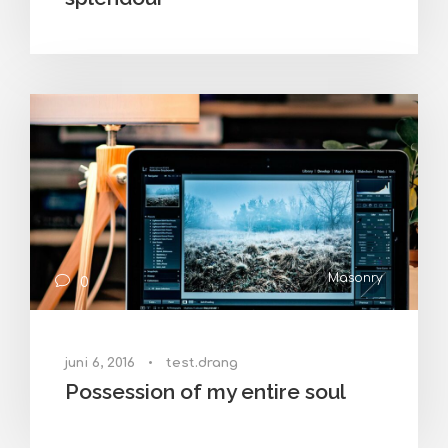
Masonry
0
juni 6, 2016
•
test.drang
Possession of my entire soul