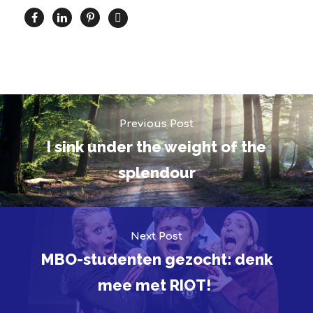
Previous Post
I sink under the weight of the
splendour
Next Post
MBO-studenten gezocht: denk
mee met RIOT!