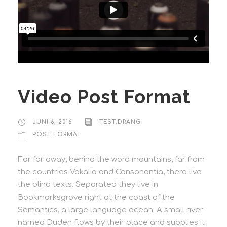
Video Post Format
JUNI 6, 2016
TEST.DRANG
POST FORMAT
Far far away, behind the word mountains, far from
the countries Vokalia and Consonantia, there live
the blind texts. Separated they live in
Bookmarksgrove right at the coast of the
Semantics, a large language ocean. A small river
named Duden flows by their place and supplies it