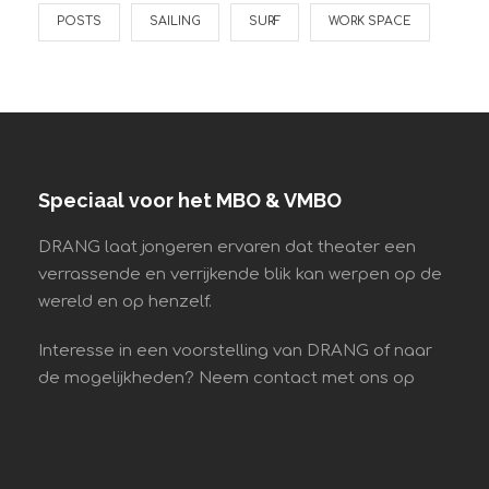
POSTS
SAILING
SURF
WORK SPACE
Speciaal voor het MBO & VMBO
DRANG laat jongeren ervaren dat theater een
verrassende en verrijkende blik kan werpen op de
wereld en op henzelf.
Interesse in een voorstelling van DRANG of naar
de mogelijkheden? Neem contact met ons op