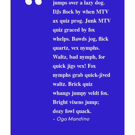
“
jumps over a lazy dog.
DJs flock by when MTV
ax quiz prog. Junk MTV
quiz graced by fox
whelps. Bawds jog, flick
quartz, vex nymphs.
Waltz, bad nymph, for
quick jigs vex! Fox
nymphs grab quick-jived
waltz. Brick quiz
whangs jumpy veldt fox.
Bright vixens jump;
dozy fowl quack.
Oga Mandino