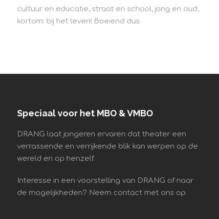
cultuur en educatie, straat en school, jong en oud,
kortom: bij het leven! Boeiend dus.
Speciaal voor het MBO & VMBO
DRANG laat jongeren ervaren dat theater een
verrassende en verrijkende blik kan werpen op de
wereld en op henzelf.
Interesse in een voorstelling van DRANG of naar
de mogelijkheden? Neem contact met ons op